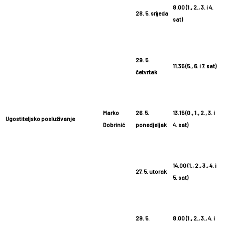
8.00 (1., 2., 3. i 4.
28. 5. srijeda
sat)
29. 5.
11.35 (5., 6. i 7. sat)
četvrtak
Marko
26. 5.
13.15 (0., 1., 2., 3. i
Ugostiteljsko posluživanje
Dobrinić
ponedjeljak
4. sat)
14.00 (1., 2., 3., 4. i
27. 5. utorak
5. sat)
29. 5.
8.00 (1., 2., 3., 4. i