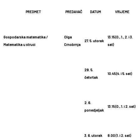
PREDMET
PREDAVAČ
DATUM
VRIJEME
Gospodarska matematika /
Olga
13.15 (0., 1., 2. i 3.
27. 5. utorak
Matematika u struci
Crnobrnja
sat)
29. 5.
10.45 (4. i 5. sat)
četvrtak
2. 6.
13.15 (0., 1. i 2. sat)
ponedjeljak
3. 6. utorak
8.00 (1. i 2. sat)