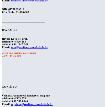
E-mail:
ured@ss-viktorovac-sk.skole.hr
OIB: 61700209816
šifra Škole: 03-076-503
______________________________
RAVNATELJ
Hrvoje Kovačić
, prof.
telefon: 044/526-581
mobitel: 091/1847-341
E-mail:
ured@ss-viktorovac-sk.skole.hr
uredovno vrijeme za stranke:
7.30 – 14.30 sati
TAJNIŠTVO
Vedrana Jurašinović Šupuković, mag. iur.
telefon: 044/533-376
mobitel: 099 799 8140
E-mail:
tajnistvo@ss-viktorovac-sk.skole.hr