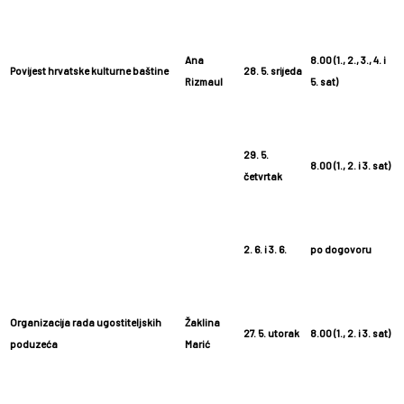
Ana
8.00 (1., 2., 3., 4. i
Povijest hrvatske kulturne baštine
28. 5. srijeda
Rizmaul
5. sat)
29. 5.
8.00 (1., 2. i 3. sat)
četvrtak
2. 6. i 3. 6.
po dogovoru
Organizacija rada ugostiteljskih
Žaklina
27. 5. utorak
8.00 (1., 2. i 3. sat)
poduzeća
Marić