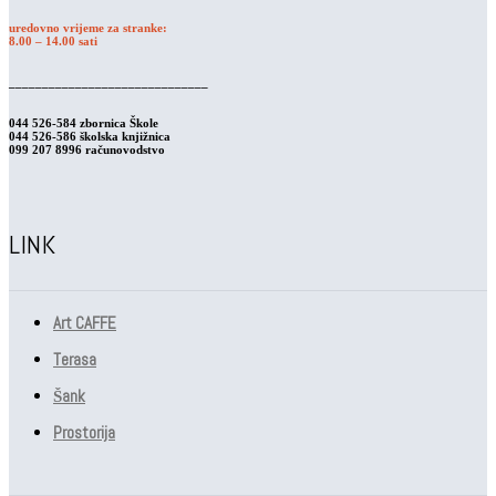
uredovno vrijeme za stranke:
8.00 – 14.00 sati
______________________________
044 526-584 zbornica Škole
044 526-586 školska knjižnica
099 207 8996 računovodstvo
LINK
Art CAFFE
Terasa
Šank
Prostorija