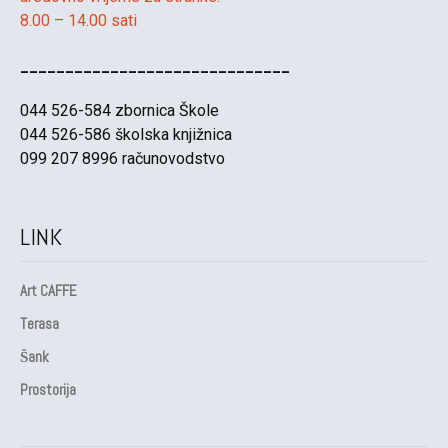
8.00 – 14.00 sati
______________________________
044 526-584 zbornica Škole
044 526-586 školska knjižnica
099 207 8996 računovodstvo
LINK
Art CAFFE
Terasa
Šank
Prostorija