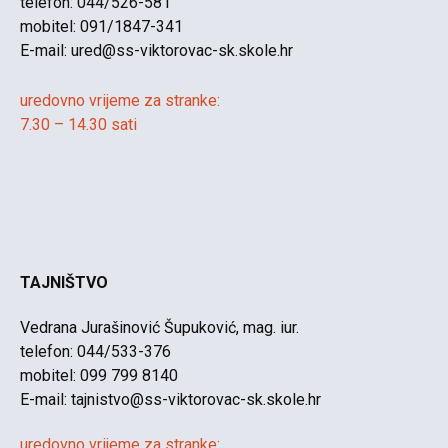
telefon: 044/526-581
mobitel: 091/1847-341
E-mail:
ured@ss-viktorovac-sk.skole.hr
uredovno vrijeme za stranke:
7.30 – 14.30 sati
TAJNIŠTVO
Vedrana Jurašinović Šupuković, mag. iur.
telefon: 044/533-376
mobitel: 099 799 8140
E-mail:
tajnistvo@ss-viktorovac-sk.skole.hr
uredovno vrijeme za stranke: