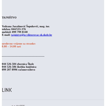
TAJNIŠTVO
Vedrana Jurašinović Šupuković, mag. iur.
telefon: 044/533-376
mobitel: 099 799 8140
E-mail:
tajnistvo@ss-viktorovac-sk.skole.hr
uredovno vrijeme za stranke:
8.00 – 14.00 sati
______________________________
044 526-584 zbornica Škole
044 526-586 školska knjižnica
099 207 8996 računovodstvo
LINK