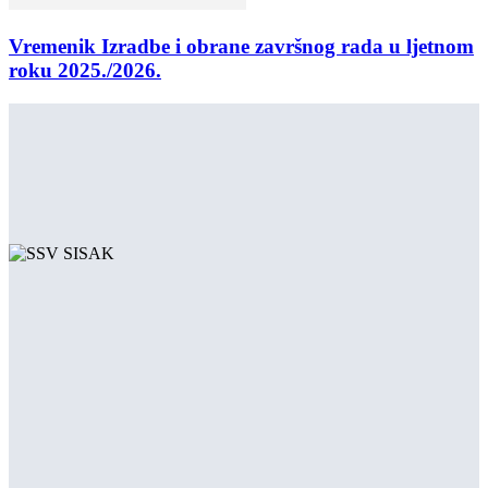
Vremenik Izradbe i obrane završnog rada u ljetnom
roku 2025./2026.