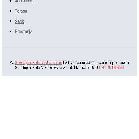
Art CAFFE
Terasa
Šank
Prostorija
©
Srednja škola Viktorovac
| Stranicu uređuju učenici i profesori
Srednje škole Viktorovac Sisak | Izrada: GJD
091 251 86 83