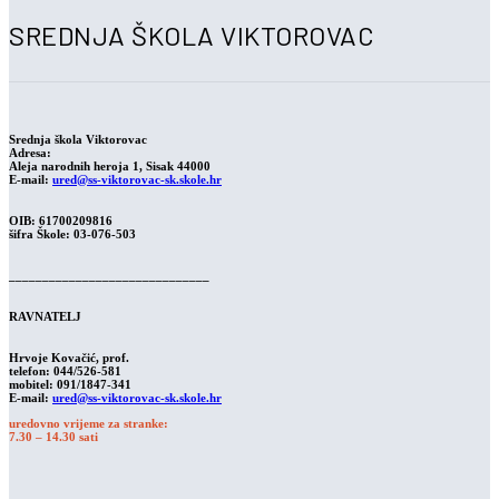
SREDNJA ŠKOLA VIKTOROVAC
Srednja škola Viktorovac
Adresa:
Aleja narodnih heroja 1, Sisak 44000
E-mail:
ured@ss-viktorovac-sk.skole.hr
OIB: 61700209816
šifra Škole: 03-076-503
______________________________
RAVNATELJ
Hrvoje Kovačić
, prof.
telefon: 044/526-581
mobitel: 091/1847-341
E-mail:
ured@ss-viktorovac-sk.skole.hr
uredovno vrijeme za stranke:
7.30 – 14.30 sati