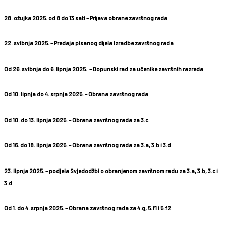
28. ožujka 2025. od 8 do 13 sati
– Prijava obrane završnog rada
22. svibnja 2025.
– Predaja pisanog dijela Izradbe završnog rada
Od 26. svibnja do 6. lipnja 2025.
– Dopunski rad za učenike završnih razreda
Od 10. lipnja do 4. srpnja 2025.
– Obrana završnog rada
Od 10. do 13. lipnja 2025.
– Obrana završnog rada za 3.c
Od 16. do 18. lipnja 2025.
– Obrana završnog rada za 3.a, 3.b i 3.d
23. lipnja 2025.
– podjela Svjedodžbi o obranjenom završnom radu za 3.a, 3.b, 3.c i
3.d
Od 1. do 4. srpnja 2025.
– Obrana završnog rada za 4.g, 5.f1 i 5.f2