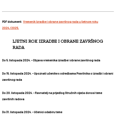
PDF dokument:
Vremenik Izradbe i obrane završnog rada u ljetnom roku
2024./2025.
LJETNI ROK IZRADBE I OBRANE ZAVRŠNOG
RADA
Do 5. listopada 2024.
– Objava vremenika izradbe i obrane završnog rada
Do 15. listopada 2024.
– Upoznati učenike s odredbama Pravilnika o izradbi i obrani
završnog rada
Do 20. listopada 2024.
– Ravnatelj na prijedlog Stručnih vijeća donosi teme
završnih radova
Do 31. listopada 2024.
– Učenici odabiru teme