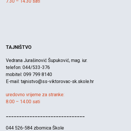
7.30 – 14.30 sati
TAJNIŠTVO
Vedrana Jurašinović Šupuković, mag. iur.
telefon: 044/533-376
mobitel: 099 799 8140
E-mail:
tajnistvo@ss-viktorovac-sk.skole.hr
uredovno vrijeme za stranke:
8.00 – 14.00 sati
______________________________
044 526-584 zbornica Škole