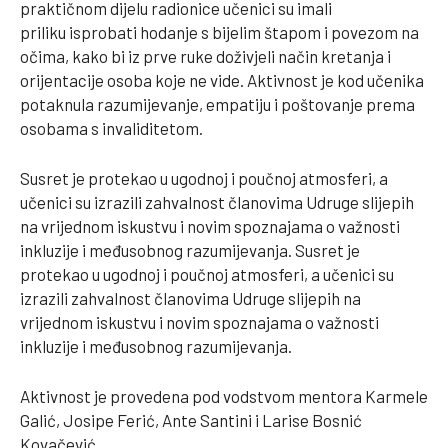
praktičnom dijelu radionice učenici su imali
priliku isprobati hodanje s bijelim štapom i povezom na
očima, kako bi iz prve ruke doživjeli način kretanja i
orijentacije osoba koje ne vide. Aktivnost je kod učenika
potaknula razumijevanje, empatiju i poštovanje prema
osobama s invaliditetom.
Susret je protekao u ugodnoj i poučnoj atmosferi, a
učenici su izrazili zahvalnost članovima Udruge slijepih
na vrijednom iskustvu i novim spoznajama o važnosti
inkluzije i međusobnog razumijevanja. Susret je
protekao u ugodnoj i poučnoj atmosferi, a učenici su
izrazili zahvalnost članovima Udruge slijepih na
vrijednom iskustvu i novim spoznajama o važnosti
inkluzije i međusobnog razumijevanja.
Aktivnost je provedena pod vodstvom mentora Karmele
Galić, Josipe Ferić, Ante Santini i Larise Bosnić
Kovačević.