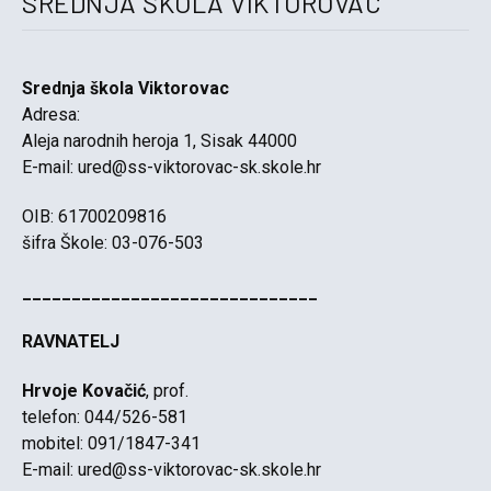
SREDNJA ŠKOLA VIKTOROVAC
Srednja škola Viktorovac
Adresa:
Aleja narodnih heroja 1, Sisak 44000
E-mail:
ured@ss-viktorovac-sk.skole.hr
OIB: 61700209816
šifra Škole: 03-076-503
______________________________
RAVNATELJ
Hrvoje Kovačić
, prof.
telefon: 044/526-581
mobitel: 091/1847-341
E-mail:
ured@ss-viktorovac-sk.skole.hr