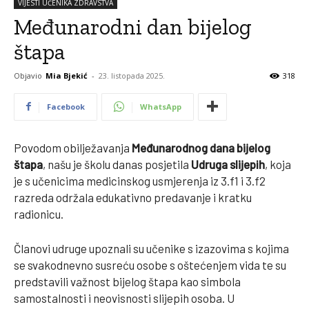
VIJESTI UČENIKA ZDRAVSTVA
Međunarodni dan bijelog
štapa
Objavio
Mia Bjekić
-
23. listopada 2025.
318
Facebook
WhatsApp
Povodom obilježavanja
Međunarodnog dana bijelog
štapa
, našu je školu danas posjetila
Udruga slijepih
, koja
je s učenicima medicinskog usmjerenja iz 3.f1 i 3.f2
razreda održala edukativno predavanje i kratku
radionicu.
Članovi udruge upoznali su učenike s izazovima s kojima
se svakodnevno susreću osobe s oštećenjem vida te su
predstavili važnost bijelog štapa kao simbola
samostalnosti i neovisnosti slijepih osoba. U