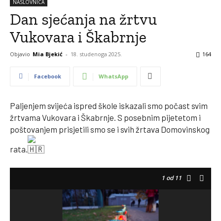
NASLOVNICA
Dan sjećanja na žrtvu
Vukovara i Škabrnje
Objavio
Mia Bjekić
-
18. studenoga 2025.
164
Facebook
WhatsApp
Paljenjem svijeća ispred škole iskazali smo počast svim
žrtvama Vukovara i Škabrnje. S posebnim pijetetom i
poštovanjem prisjetili smo se i svih žrtava Domovinskog
rata.
1
od 11