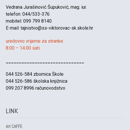
Vedrana Jurašinović Šupuković, mag. iur.
telefon: 044/533-376
mobitel: 099 799 8140
E-mail:
tajnistvo@ss-viktorovac-sk.skole.hr
uredovno vrijeme za stranke:
8.00 – 14.00 sati
______________________________
044 526-584 zbornica Škole
044 526-586 školska knjižnica
099 207 8996 računovodstvo
LINK
Art CAFFE