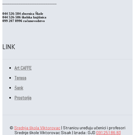
______________________________
044 526-584 zbornica Škole
044 526-586 školska knjižnica
099 207 8996 računovodstvo
LINK
Art CAFFE
Terasa
Šank
Prostorija
©
Srednja škola Viktorovac
| Stranicu uređuju učenici i profesori
Srednje škole Viktorovac Sisak | Izrada: GJD
091 251 86 83