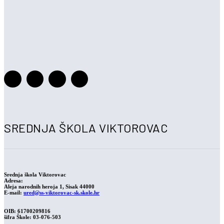
SREDNJA ŠKOLA VIKTOROVAC
Srednja škola Viktorovac
Adresa:
Aleja narodnih heroja 1, Sisak 44000
E-mail:
ured@ss-viktorovac-sk.skole.hr
OIB: 61700209816
šifra Škole: 03-076-503