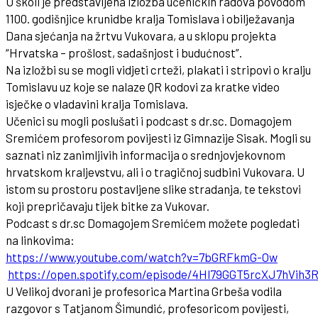
U školi je predstavljena izložba učeničkih radova povodom
1100. godišnjice krunidbe kralja Tomislava i obilježavanja
Dana sjećanja na žrtvu Vukovara, a u sklopu projekta
“Hrvatska – prošlost, sadašnjost i budućnost”.
Na izložbi su se mogli vidjeti crteži, plakati i stripovi o kralju
Tomislavu uz koje se nalaze QR kodovi za kratke video
isječke o vladavini kralja Tomislava.
Učenici su mogli poslušati i podcast s dr.sc. Domagojem
Sremićem profesorom povijesti iz Gimnazije Sisak. Mogli su
saznati niz zanimljivih informacija o srednjovjekovnom
hrvatskom kraljevstvu, ali i o tragičnoj sudbini Vukovara. U
istom su prostoru postavljene slike stradanja, te tekstovi
koji prepričavaju tijek bitke za Vukovar.
Podcast s dr.sc Domagojem Sremićem možete pogledati
na linkovima:
https://www.youtube.com/watch?v=7bGRFkmG-Ow
https://open.spotify.com/episode/4Hl79GGT5rcXJ7hVih3
U Velikoj dvorani je profesorica Martina Grbeša vodila
razgovor s Tatjanom Šimundić, profesoricom povijesti,