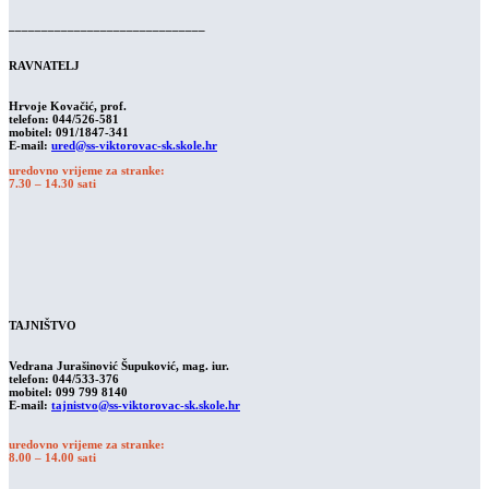
______________________________
RAVNATELJ
Hrvoje Kovačić
, prof.
telefon: 044/526-581
mobitel: 091/1847-341
E-mail:
ured@ss-viktorovac-sk.skole.hr
uredovno vrijeme za stranke:
7.30 – 14.30 sati
TAJNIŠTVO
Vedrana Jurašinović Šupuković, mag. iur.
telefon: 044/533-376
mobitel: 099 799 8140
E-mail:
tajnistvo@ss-viktorovac-sk.skole.hr
uredovno vrijeme za stranke:
8.00 – 14.00 sati