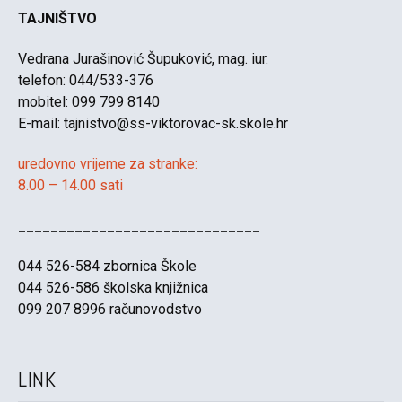
TAJNIŠTVO
Vedrana Jurašinović Šupuković, mag. iur.
telefon: 044/533-376
mobitel: 099 799 8140
E-mail:
tajnistvo@ss-viktorovac-sk.skole.hr
uredovno vrijeme za stranke:
8.00 – 14.00 sati
______________________________
044 526-584 zbornica Škole
044 526-586 školska knjižnica
099 207 8996 računovodstvo
LINK