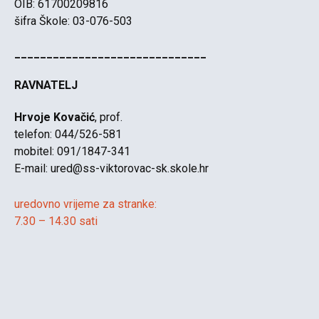
OIB: 61700209816
šifra Škole: 03-076-503
______________________________
RAVNATELJ
Hrvoje Kovačić
, prof.
telefon: 044/526-581
mobitel: 091/1847-341
E-mail:
ured@ss-viktorovac-sk.skole.hr
uredovno vrijeme za stranke:
7.30 – 14.30 sati