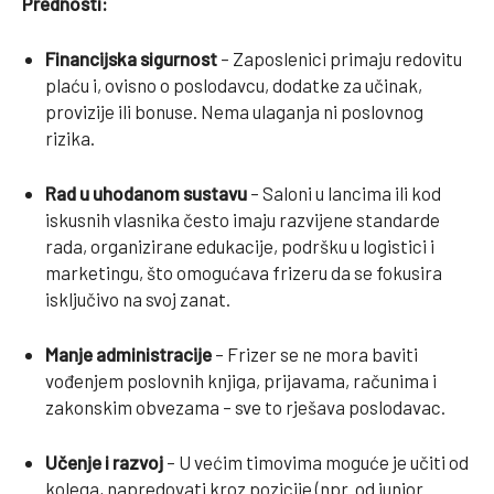
Prednosti:
Financijska sigurnost
– Zaposlenici primaju redovitu
plaću i, ovisno o poslodavcu, dodatke za učinak,
provizije ili bonuse. Nema ulaganja ni poslovnog
rizika.
Rad u uhodanom sustavu
– Saloni u lancima ili kod
iskusnih vlasnika često imaju razvijene standarde
rada, organizirane edukacije, podršku u logistici i
marketingu, što omogućava frizeru da se fokusira
isključivo na svoj zanat.
Manje administracije
– Frizer se ne mora baviti
vođenjem poslovnih knjiga, prijavama, računima i
zakonskim obvezama – sve to rješava poslodavac.
Učenje i razvoj
– U većim timovima moguće je učiti od
kolega, napredovati kroz pozicije (npr. od junior