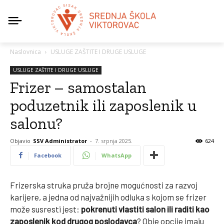
Naslovnica
USLUGE ZAŠTITE I DRUGE USLUGE
USLUGE ZAŠTITE I DRUGE USLUGE
Frizer – samostalan
poduzetnik ili zaposlenik u
salonu?
Objavio
SSV Administrator
-
7. srpnja 2025.
624
Facebook
WhatsApp
Frizerska struka pruža brojne mogućnosti za razvoj
karijere, a jedna od najvažnijih odluka s kojom se frizer
može susresti jest:
pokrenuti vlastiti salon ili raditi kao
zaposlenik kod drugog poslodavca
? Obje opcije imaju