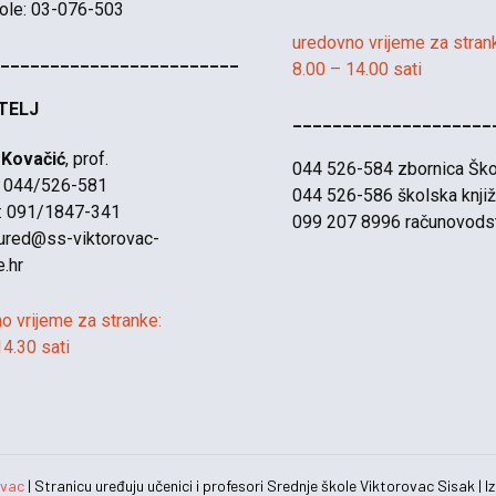
kole: 03-076-503
uredovno vrijeme za stran
________________________
8.00 – 14.00 sati
TELJ
____________________
 Kovačić
, prof.
044 526-584 zbornica Ško
: 044/526-581
044 526-586 školska knjiž
l: 091/1847-341
099 207 8996 računovods
ured@ss-viktorovac-
e.hr
o vrijeme za stranke:
14.30 sati
ovac
| Stranicu uređuju učenici i profesori Srednje škole Viktorovac Sisak | 