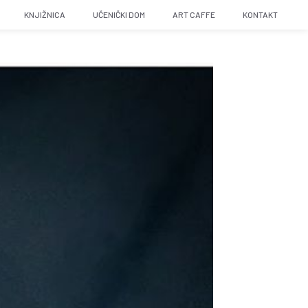
KNJIŽNICA
UČENIČKI DOM
ART CAFFE
KONTAKT