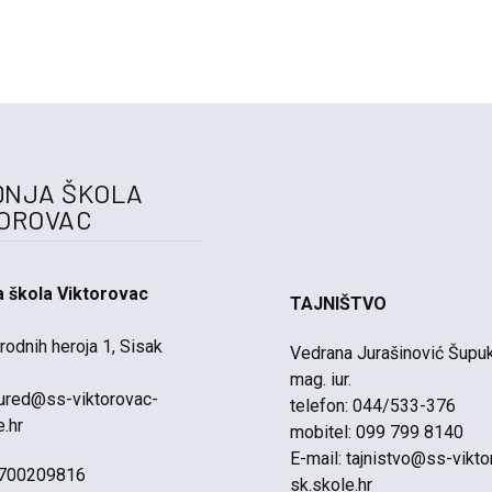
DNJA ŠKOLA
TOROVAC
a škola Viktorovac
TAJNIŠTVO
rodnih heroja 1, Sisak
Vedrana Jurašinović Šupuk
mag. iur.
ured@ss-viktorovac-
telefon: 044/533-376
e.hr
mobitel: 099 799 8140
E-mail:
tajnistvo@ss-vikto
1700209816
sk.skole.hr