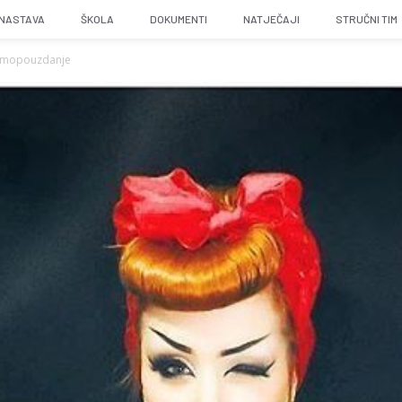
NASTAVA
ŠKOLA
DOKUMENTI
NATJEČAJI
STRUČNI TIM
e samopouzdanje