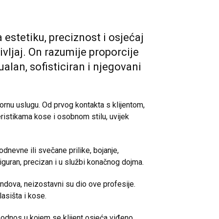
 estetiku, preciznost i osjećaj
ivljaj. On razumije proporcije
ualan, sofisticiran i njegovani
ornu uslugu. Od prvog kontakta s klijentom,
teristikama kose i osobnom stilu, uvijek
odnevne ili svečane prilike, bojanje,
siguran, precizan i u službi konačnog dojma.
endova, neizostavni su dio ove profesije.
lasišta i kose.
 odnos u kojem se klijent osjeća viđeno,