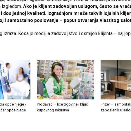
im izgledom.
Ako je klijent zadovoljan uslugom, često se vraća
dosljednoj kvaliteti. Izgradnjom mreže takvih lojalnih klijen
 i samostalno poslovanje – poput otvaranja vlastitog salona
og izraza. Kosa je medij, a zadovoljstvo i osmijeh klijenta – najlje
ra opće njege /
Prodavač – lice trgovine i ključ
Frizer – samostala
ičar opće njege
kupovnog iskustva
zaposlenik u sal