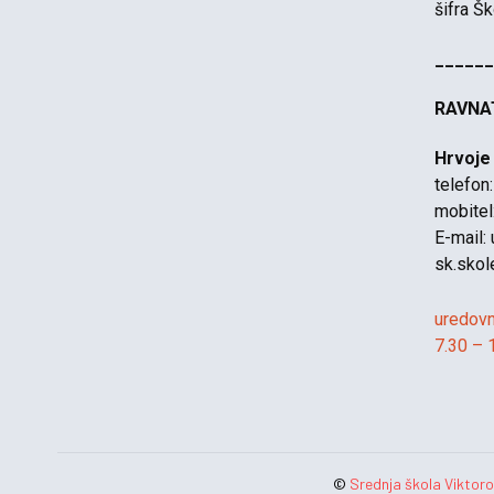
šifra Š
______
RAVNA
Hrvoje
telefon
mobite
E-mail:
sk.skol
uredovn
7.30 – 
©
Srednja škola Viktor