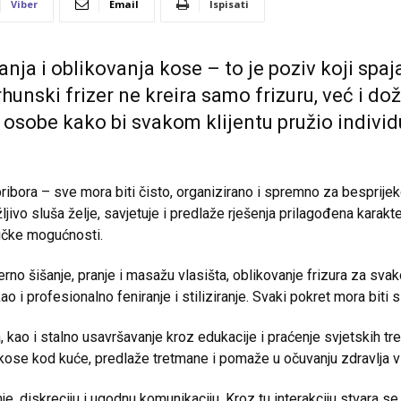
Viber
Email
Ispisati
nja i oblikovanja kose – to je poziv koji spaja
unski frizer ne kreira samo frizuru, već i dož
til osobe kako bi svakom klijentu pružio individ
ribora – sve mora biti čisto, organizirano i spremno za besprijek
ljivo sluša želje, savjetuje i predlaže rješenja prilagođena karak
ičke mogućnosti.
erno šišanje, pranje i masažu vlasišta, oblikovanje frizura za svak
o i profesionalno feniranje i stiliziranje. Svaki pokret mora biti 
a, kao i stalno usavršavanje kroz edukacije i praćenje svjetskih tr
zi kose kod kuće, predlaže tretmane i pomaže u očuvanju zdravlja v
, diskreciju i ugodnu komunikaciju. Kroz tu interakciju stvara se