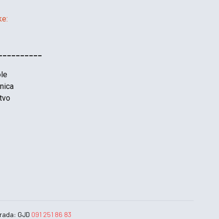
ke:
__________
le
nica
tvo
Izrada: GJD
091 251 86 83