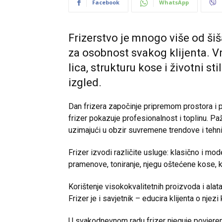
Facebook
WhatsApp
Frizerstvo je mnogo više od šiša
za osobnost svakog klijenta. Vrh
lica, strukturu kose i životni s
izgled.
Dan frizera započinje pripremom prostora i p
frizer pokazuje profesionalnost i toplinu. Paž
uzimajući u obzir suvremene trendove i tehn
Frizer izvodi različite usluge: klasično i mod
pramenove, toniranje, njegu oštećene kose, ka
Korištenje visokokvalitetnih proizvoda i alat
Frizer je i savjetnik – educira klijenta o nje
U svakodnevnom radu frizer njeguje povjerenje