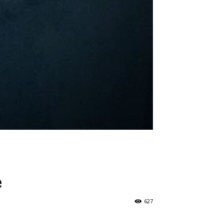
e
627