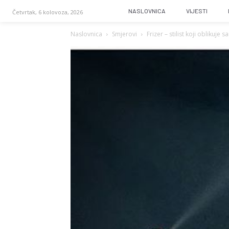
NASLOVNICA
VIJESTI
Četvrtak, 6 kolovoza, 2026
Naslovnica
Smjerovi
Frizer – stilist koji oblikuj