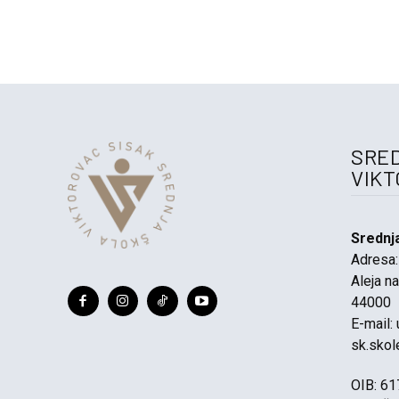
SRE
VIK
Srednj
Adresa:
Aleja na
44000
E-mail:
sk.skol
OIB: 6