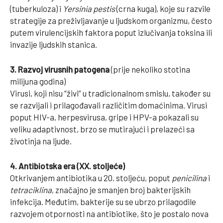
(tuberkuloza) i
Yersinia pestis
(crna kuga), koje su razvile
strategije za preživljavanje u ljudskom organizmu, često
putem virulencijskih faktora poput izlučivanja toksina ili
invazije ljudskih stanica.
3. Razvoj virusnih patogena
(prije nekoliko stotina
milijuna godina)
Virusi, koji nisu “živi” u tradicionalnom smislu, također su
se razvijali i prilagođavali različitim domaćinima. Virusi
poput HIV-a, herpesvirusa, gripe i HPV-a pokazali su
veliku adaptivnost, brzo se mutirajući i prelazeći sa
životinja na ljude.
4. Antibiotska era (XX. stoljeće)
Otkrivanjem antibiotika u 20. stoljeću, poput
penicilina
i
tetraciklina
, značajno je smanjen broj bakterijskih
infekcija. Međutim, bakterije su se ubrzo prilagodile
razvojem otpornosti na antibiotike, što je postalo nova