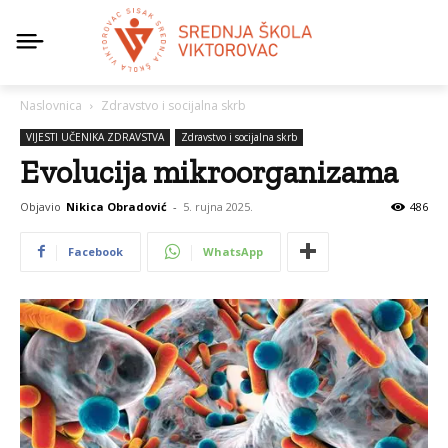
Naslovnica
Zdravstvo i socijalna skrb
VIJESTI UČENIKA ZDRAVSTVA
Zdravstvo i socijalna skrb
Evolucija mikroorganizama
Objavio
Nikica Obradović
-
5. rujna 2025.
486
Facebook
WhatsApp