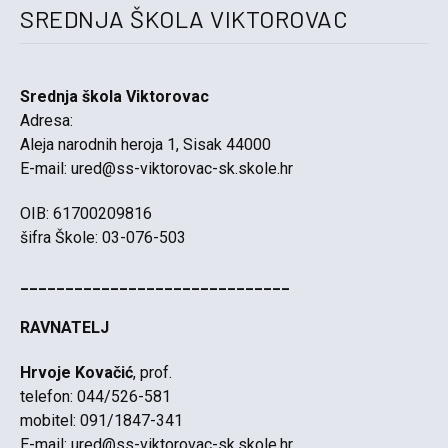
SREDNJA ŠKOLA VIKTOROVAC
Srednja škola Viktorovac
Adresa:
Aleja narodnih heroja 1, Sisak 44000
E-mail:
ured@ss-viktorovac-sk.skole.hr
OIB: 61700209816
šifra Škole: 03-076-503
______________________________
RAVNATELJ
Hrvoje Kovačić
, prof.
telefon: 044/526-581
mobitel: 091/1847-341
E-mail:
ured@ss-viktorovac-sk.skole.hr