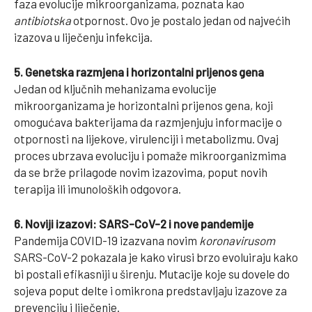
faza evolucije mikroorganizama, poznata kao
antibiotska
otpornost. Ovo je postalo jedan od najvećih
izazova u liječenju infekcija.
5. Genetska razmjena i horizontalni prijenos gena
Jedan od ključnih mehanizama evolucije
mikroorganizama je horizontalni prijenos gena, koji
omogućava bakterijama da razmjenjuju informacije o
otpornosti na lijekove, virulenciji i metabolizmu. Ovaj
proces ubrzava evoluciju i pomaže mikroorganizmima
da se brže prilagode novim izazovima, poput novih
terapija ili imunoloških odgovora.
6. Noviji izazovi: SARS-CoV-2 i nove pandemije
Pandemija COVID-19 izazvana novim
koronavirusom
SARS-CoV-2 pokazala je kako virusi brzo evoluiraju kako
bi postali efikasniji u širenju. Mutacije koje su dovele do
sojeva poput delte i omikrona predstavljaju izazove za
prevenciju i liječenje.