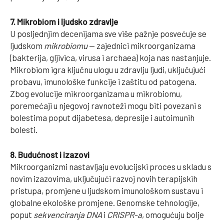
7. Mikrobiom i ljudsko zdravlje
U posljednjim decenijama sve više pažnje posvećuje se
ljudskom
mikrobiomu
— zajednici mikroorganizama
(bakterija, gljivica, virusa i archaea) koja nas nastanjuje.
Mikrobiom igra ključnu ulogu u zdravlju ljudi, uključujući
probavu, imunološke funkcije i zaštitu od patogena.
Zbog evolucije mikroorganizama u mikrobiomu,
poremećaji u njegovoj ravnoteži mogu biti povezani s
bolestima poput dijabetesa, depresije i autoimunih
bolesti.
8. Budućnost i izazovi
Mikroorganizmi nastavljaju evolucijski proces u skladu s
novim izazovima, uključujući razvoj novih terapijskih
pristupa, promjene u ljudskom imunološkom sustavu i
globalne ekološke promjene. Genomske tehnologije,
poput
sekvenciranja DNA
i
CRISPR-a
, omogućuju bolje