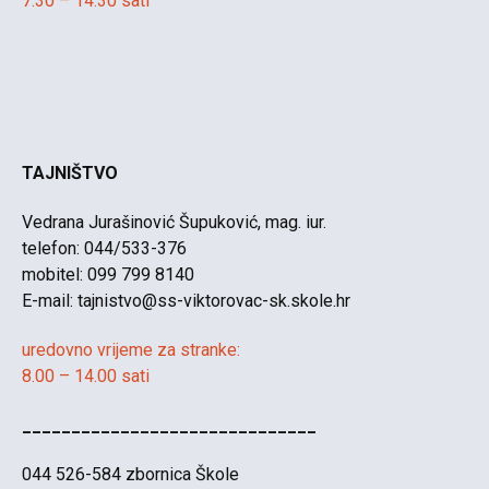
7.30 – 14.30 sati
TAJNIŠTVO
Vedrana Jurašinović Šupuković, mag. iur.
telefon: 044/533-376
mobitel: 099 799 8140
E-mail:
tajnistvo@ss-viktorovac-sk.skole.hr
uredovno vrijeme za stranke:
8.00 – 14.00 sati
______________________________
044 526-584 zbornica Škole