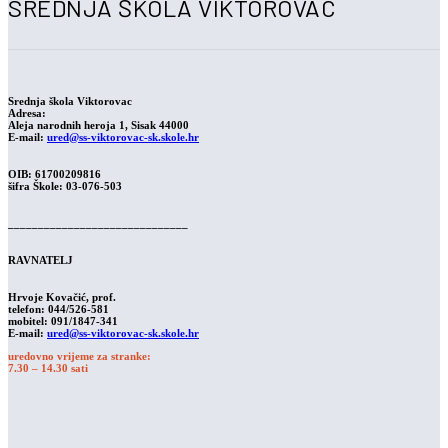
SREDNJA ŠKOLA VIKTOROVAC
Srednja škola Viktorovac
Adresa:
Aleja narodnih heroja 1, Sisak 44000
E-mail:
ured@ss-viktorovac-sk.skole.hr
OIB: 61700209816
šifra Škole: 03-076-503
______________________________
RAVNATELJ
Hrvoje Kovačić
, prof.
telefon: 044/526-581
mobitel: 091/1847-341
E-mail:
ured@ss-viktorovac-sk.skole.hr
uredovno vrijeme za stranke:
7.30 – 14.30 sati