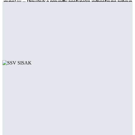
javnošću – Pravilnik o provedbi postupaka jednostavne nabave
Upis u 1. razred šk. god. 2026./2027. – jesenski rok
Savjetovanje sa zainteresiranom javnošću – Pravilnik o
provedbi postupaka jednostavne nabave