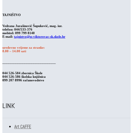
TAJNIŠTVO
Vedrana Jurašinović Šupuković, mag. iur.
telefon: 044/533-376
mobitel: 099 799 8140
E-mail:
tajnistvo@ss-viktorovac-sk.skole.hr
uredovno vrijeme za stranke:
8.00 – 14.00 sati
______________________________
044 526-584 zbornica Škole
044 526-586 školska knjižnica
099 207 8996 računovodstvo
LINK
Art CAFFE