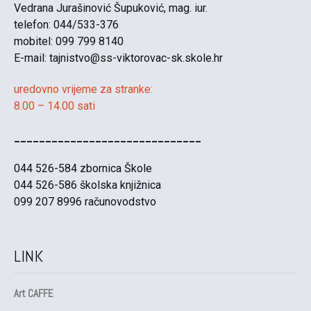
Vedrana Jurašinović Šupuković, mag. iur.
telefon: 044/533-376
mobitel: 099 799 8140
E-mail:
tajnistvo@ss-viktorovac-sk.skole.hr
uredovno vrijeme za stranke:
8.00 – 14.00 sati
______________________________
044 526-584 zbornica Škole
044 526-586 školska knjižnica
099 207 8996 računovodstvo
LINK
Art CAFFE